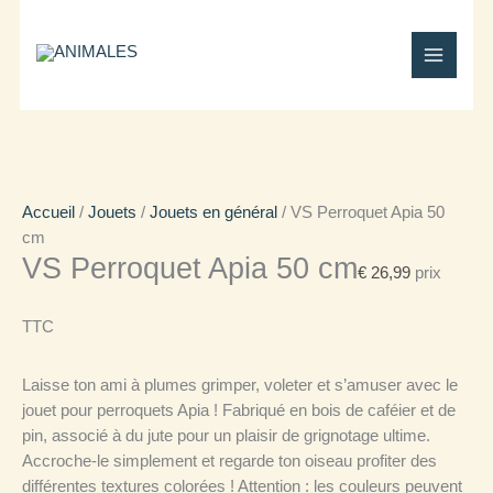
Aller
Total
quantité
au
du
de
contenu
panier:
VS
Perroquet
Apia
50
cm
Accueil
/
Jouets
/
Jouets en général
/ VS Perroquet Apia 50
cm
VS Perroquet Apia 50 cm
€
26,99
prix
TTC
Laisse ton ami à plumes grimper, voleter et s’amuser avec le
jouet pour perroquets Apia ! Fabriqué en bois de caféier et de
pin, associé à du jute pour un plaisir de grignotage ultime.
Accroche-le simplement et regarde ton oiseau profiter des
différentes textures colorées ! Attention : les couleurs peuvent