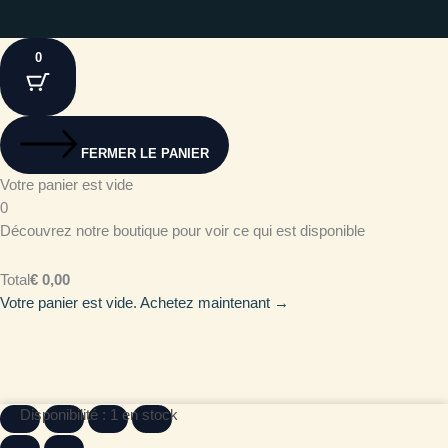
0
FERMER LE PANIER
Votre panier est vide
0
Découvrez notre boutique pour voir ce qui est disponible
Total
€
0,00
Votre panier est vide. Achetez maintenant →
quantité
Disponibilité :
1 en stock
de