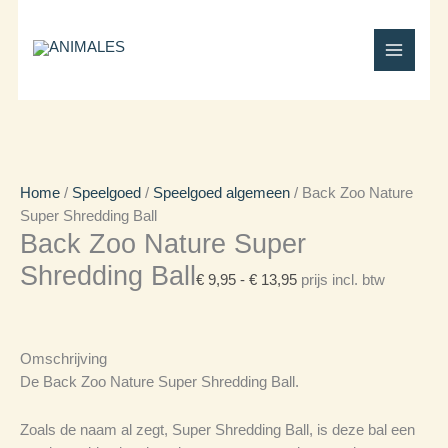
Ga
Winkelwagen
Back
Prijsklasse:
naar
Totaal:
Zoo
€ 9,95
de
Nature
tot
inhoud
Super
€ 13,95
Shredding
Ball
aantal
Home
/
Speelgoed
/
Speelgoed algemeen
/ Back Zoo Nature
Super Shredding Ball
Back Zoo Nature Super
Shredding Ball
€
9,95
-
€
13,95
prijs incl. btw
Omschrijving
De Back Zoo Nature Super Shredding Ball.
Zoals de naam al zegt, Super Shredding Ball, is deze bal een