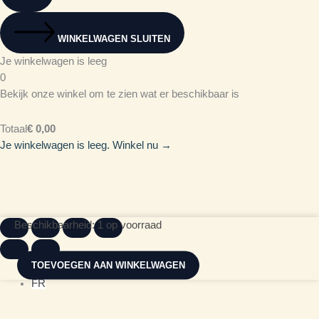
WINKELWAGEN SLUITEN
Je winkelwagen is leeg
0
Bekijk onze winkel om te zien wat er beschikbaar is
Totaal
€
0,00
Je winkelwagen is leeg. Winkel nu →
Petlala
Beschikbaarheid:
1 op voorraad
Binky
Party
TOEVOEGEN AAN WINKELWAGEN
NL
aantal
FR