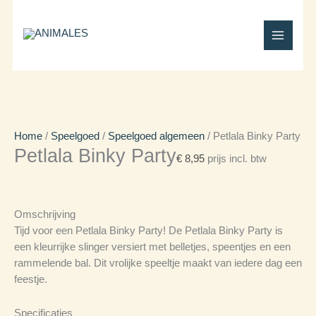
Ga
Winkelwagen
Petlala
Prijsklasse:
Prijsklasse:
naar
Totaal:
Binky
€ 9,50
€ 14,95
de
Party
tot
tot
inhoud
aantal
€ 20,90
€ 26,80
Home
/
Speelgoed
/
Speelgoed algemeen
/ Petlala Binky Party
Petlala Binky Party
€
8,95
prijs incl. btw
Omschrijving
Tijd voor een Petlala Binky Party! De Petlala Binky Party is
een kleurrijke slinger versiert met belletjes, speentjes en een
rammelende bal. Dit vrolijke speeltje maakt van iedere dag een
feestje.
Specificaties