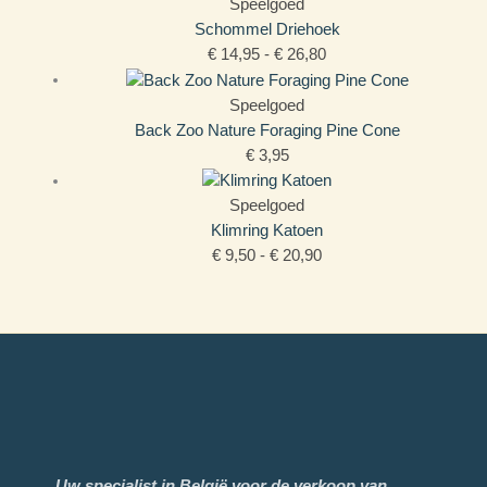
Speelgoed
Schommel Driehoek
€
14,95
-
€
26,80
Speelgoed
Back Zoo Nature Foraging Pine Cone
€
3,95
Speelgoed
Klimring Katoen
€
9,50
-
€
20,90
Uw specialist in België voor de verkoop van